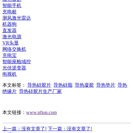
智能手机
充电桩
测风激光雷达
机器狗
直发器
激光电源
VR头显
网络交换机
充电宝
智能座舱域控
光伏逆变器
电视机
本文标签：
导热硅胶片
导热硅脂
导热凝胶
导热垫片
导热
绝缘片
导热硅胶片生产厂家
本文链接：
www.nfion.com
上一篇：没有文章了!
下一篇：没有文章了!