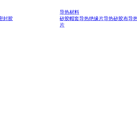
导热材料
密封胶
矽胶帽套
导热绝缘片
导热矽胶布
导
片