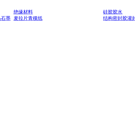
绝缘材料
硅胶胶水
热石墨
麦拉片
青稞纸
结构密封胶
灌