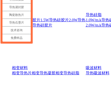
导热凝胶
导热灌封胶
产品中心
导热硅胶片
导热硅脂
陶瓷散热片
1.0W导热硅胶片
1.5W导热硅胶片
2.0W导热
1.0W/m.k导
导热石墨片
硅胶片
3.0W导热硅胶片
2.0W/m.k导
技术咨询
免费样品
相变材料
吸波材料
相变导热片
相变导热凝胶
相变导热硅脂
导热吸波材料